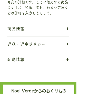
商品の詳細です。ここに販売する商品
のサイズ、特徴、素材、取扱い方法な
どの詳細を入力しましょう。
商品情報
商品の詳細について記入する欄です。
返品・返金ポリシー
ここに販売する商品のサイズ、特徴、
素材、取扱い方法などの詳細を入力し
商品の返品・返金について記入する欄
ましょう。また、商品のセールスポイ
配送情報
です。購入後、どのように返品または
ントを入力して、購入者の興味を引き
返金できるかを詳しく示しましょう。
つけましょう。
商品の配送について記入する欄です。
手続きを明確に示すことでショップと
ここに商品の配送方法や梱包、配送料
購入者の信頼関係を築くことができま
などについて入力しましょう。不着が
す。
起こった際などの手続きに関しても詳
しく示すことで、ショップの信頼度を
Noel Verdeからのおくりもの
高めることができます。
(メールマガジン)