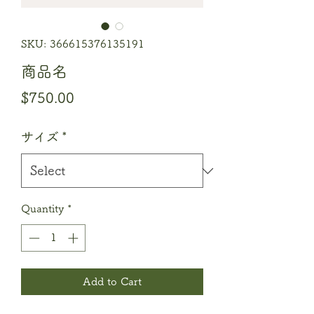
SKU: 366615376135191
商品名
Price
$750.00
サイズ
*
Quantity
*
Add to Cart