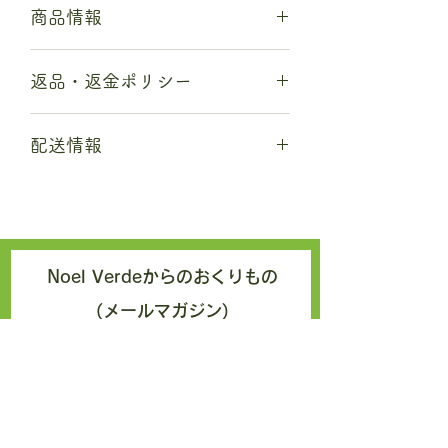
商品情報
商品の詳細について記入する欄です。
返品・返金ポリシー
ここに販売する商品のサイズ、特徴、
素材、取扱い方法などの詳細を入力し
商品の返品・返金について記入する欄
ましょう。また、商品のセールスポイ
配送情報
です。購入後、どのように返品または
ントを入力して、購入者の興味を引き
返金できるかを詳しく示しましょう。
つけましょう。
商品の配送について記入する欄です。
手続きを明確に示すことでショップと
ここに商品の配送方法や梱包、配送料
購入者の信頼関係を築くことができま
などについて入力しましょう。不着が
す。
起こった際などの手続きに関しても詳
しく示すことで、ショップの信頼度を
Noel Verdeからのおくりもの
高めることができます。
(メールマガジン)
エクアドルより、カカオを扱う日々
の中でふと思ったことやエクアドル
のこういう所おもしろい！をお届け
しております。どうぞお気軽にご登
録くださいませ。