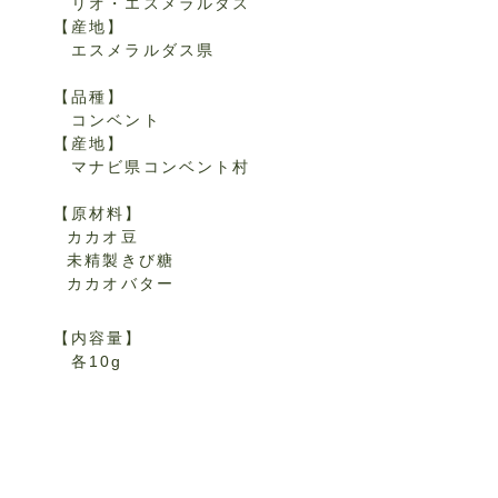
リオ・
エスメラルダス
【産地】
エスメラルダス県
【
品種】
コンベント
【産地】
マナビ県コンベント村
【原材料】
カカオ豆
未精製きび糖
カカオバター
【内容量】
各10g