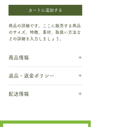
カートに追加する
商品の詳細です。ここに販売する商品
のサイズ、特徴、素材、取扱い方法な
どの詳細を入力しましょう。
商品情報
商品の詳細について記入する欄です。
返品・返金ポリシー
ここに販売する商品のサイズ、特徴、
素材、取扱い方法などの詳細を入力し
商品の返品・返金について記入する欄
ましょう。また、商品のセールスポイ
配送情報
です。購入後、どのように返品または
ントを入力して、購入者の興味を引き
返金できるかを詳しく示しましょう。
つけましょう。
商品の配送について記入する欄です。
手続きを明確に示すことでショップと
ここに商品の配送方法や梱包、配送料
購入者の信頼関係を築くことができま
などについて入力しましょう。不着が
す。
起こった際などの手続きに関しても詳