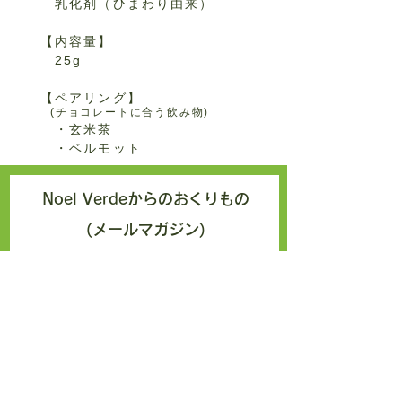
乳化剤（ひまわり由来）
【内容量】
25g
【ペアリング】
(チョコレートに合う飲み物)
・玄米
茶
・ベルモット
Noel Verdeからのおくりもの
(メールマガジン)
エクアドルより、カカオを扱う日々
の中でふと思ったことやエクアドル
のこういう所おもしろい！をお届け
しております。どうぞお気軽にご登
録くださいませ。