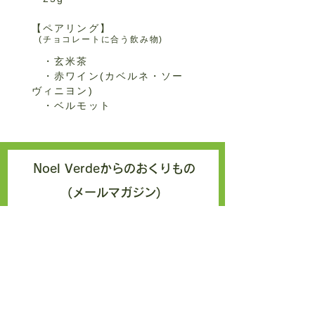
【ペアリング】
(チョコレートに合う飲み物)
・玄米茶
・赤ワイン(カベルネ・ソー
ヴィニヨン)
・ベルモット
Noel Verdeからのおくりもの
(メールマガジン)
エクアドルより、カカオを扱う日々
の中でふと思ったことやエクアドル
のこういう所おもしろい！をお届け
しております。どうぞお気軽にご登
録くださいませ。